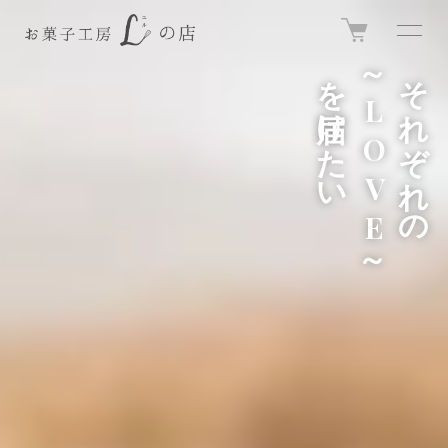
を届けたい
～LOVE～
それぞれの