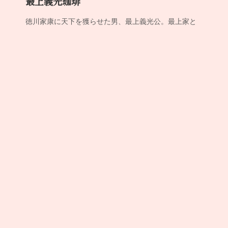
最上義光珈琲
徳川家康に天下を獲らせた男、最上義光公。最上家と
徳川家は深い繋がりがありました。
その両家で飲まれていたであろう味を現代風にイメー
ジした珈琲。
詳細はこちら
スペシャルティ珈琲