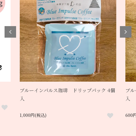
ブルーインパルス珈琲 ドリップパック 4個
ブル
入
入
1,000円(税込)
600