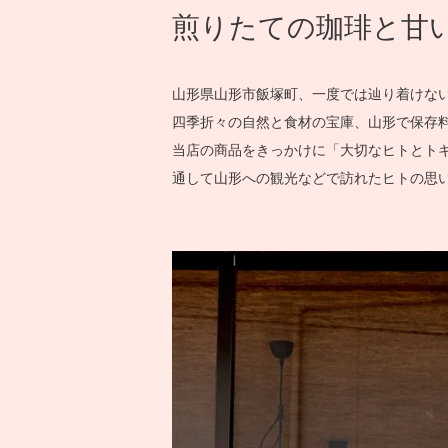
煎りたての珈琲と甘
山形県山形市飯塚町、一度では辿り着けな
四季折々の自然と食材の宝庫、山形で保存
当店の商品をきっかけに「大切なヒトとト
通して山形への観光などで訪れたヒトの思