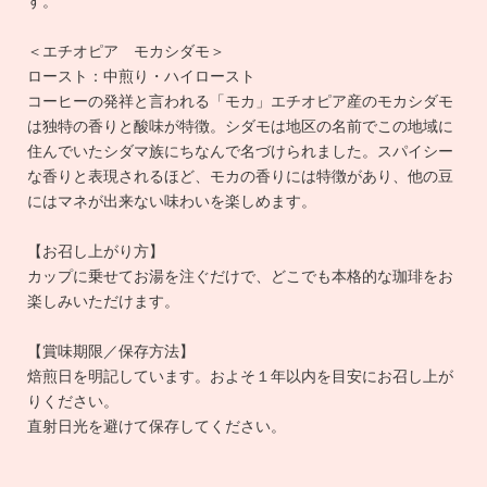
す。
＜エチオピア モカシダモ＞
ロースト：中煎り・ハイロースト
コーヒーの発祥と言われる「モカ」エチオピア産のモカシダモ
は独特の香りと酸味が特徴。シダモは地区の名前でこの地域に
住んでいたシダマ族にちなんで名づけられました。スパイシー
な香りと表現されるほど、モカの香りには特徴があり、他の豆
にはマネが出来ない味わいを楽しめます。
【お召し上がり方】
カップに乗せてお湯を注ぐだけで、どこでも本格的な珈琲をお
楽しみいただけます。
【賞味期限／保存方法】
焙煎日を明記しています。およそ１年以内を目安にお召し上が
りください。
直射日光を避けて保存してください。