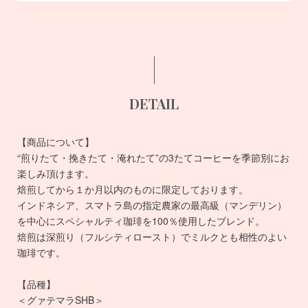
DETAIL
【商品について】
“煎りたて・挽きたて・淹れたて”の3たてコーヒーを季節別にお
楽しみ頂けます。
焙煎してから１か月以内のものに限定しております。
インドネシア、スマトラ島の指定農家の最高級（マンデリン）
を中心にスペシャルティ珈琲を100％使用したブレンド。
焙煎は深煎り（フルシティロースト）でミルクとも相性のよい
珈琲です。
【品種】
＜グァテマラSHB＞