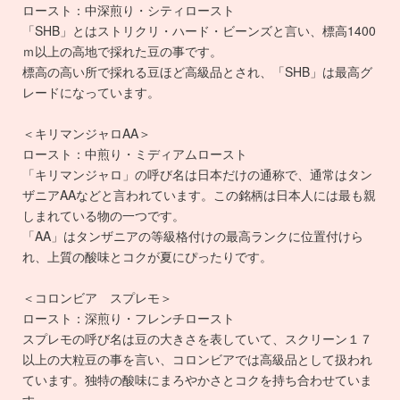
ロースト：中深煎り・シティロースト
「SHB」とはストリクリ・ハード・ビーンズと言い、標高1400
ｍ以上の高地で採れた豆の事です。
標高の高い所で採れる豆ほど高級品とされ、「SHB」は最高グ
レードになっています。
＜キリマンジャロAA＞
ロースト：中煎り・ミディアムロースト
「キリマンジャロ」の呼び名は日本だけの通称で、通常はタン
ザニアAAなどと言われています。この銘柄は日本人には最も親
しまれている物の一つです。
「AA」はタンザニアの等級格付けの最高ランクに位置付けら
れ、上質の酸味とコクが夏にぴったりです。
＜コロンビア スプレモ＞
ロースト：深煎り・フレンチロースト
スプレモの呼び名は豆の大きさを表していて、スクリーン１７
以上の大粒豆の事を言い、コロンビアでは高級品として扱われ
ています。独特の酸味にまろやかさとコクを持ち合わせていま