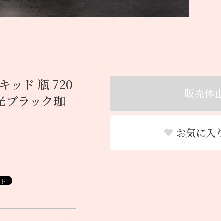
ッド 瓶 720
販売休
義光ブラック珈
）
お気に入