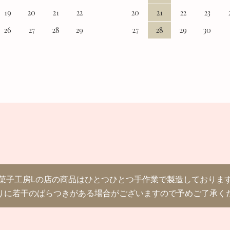
19
20
21
22
20
21
22
23
26
27
28
29
27
28
29
30
菓子工房Lの店の商品はひとつひとつ手作業で製造しておりま
りに若干のばらつきがある場合がございますので予めご了承く