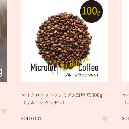
マイクロロットプレミアム珈琲 豆 100g
マ
（ブルーマウンテン）
（
SOLD OUT
SO