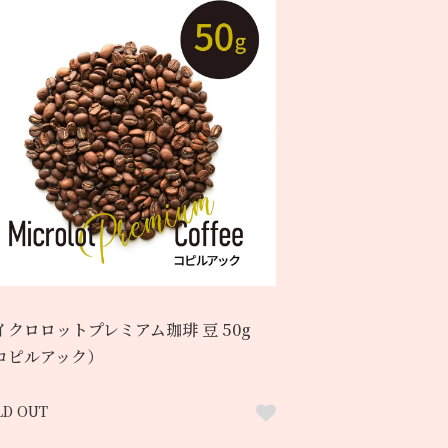
イクロロットプレミアム珈琲 豆 50g
コピルアック）
LD OUT