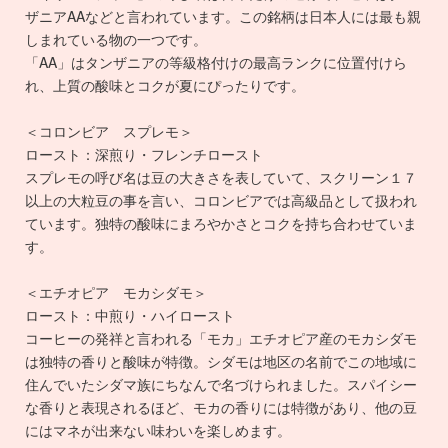
ザニアAAなどと言われています。この銘柄は日本人には最も親
しまれている物の一つです。
「AA」はタンザニアの等級格付けの最高ランクに位置付けら
れ、上質の酸味とコクが夏にぴったりです。
＜コロンビア スプレモ＞
ロースト：深煎り・フレンチロースト
スプレモの呼び名は豆の大きさを表していて、スクリーン１７
以上の大粒豆の事を言い、コロンビアでは高級品として扱われ
ています。独特の酸味にまろやかさとコクを持ち合わせていま
す。
＜エチオピア モカシダモ＞
ロースト：中煎り・ハイロースト
コーヒーの発祥と言われる「モカ」エチオピア産のモカシダモ
は独特の香りと酸味が特徴。シダモは地区の名前でこの地域に
住んでいたシダマ族にちなんで名づけられました。スパイシー
な香りと表現されるほど、モカの香りには特徴があり、他の豆
にはマネが出来ない味わいを楽しめます。