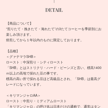
DETAIL
【商品について】
“煎りたて・挽きたて・淹れたて”の3たてコーヒーを季節別にお
楽しみ頂けます。
焙煎してから１年以内のものに限定しております。
【品種】
＜グァテマラSHB＞
ロースト：中深煎り・シティロースト
「SHB」とはストリクリ・ハード・ビーンズと言い、標高1400
ｍ以上の高地で採れた豆の事です。
標高の高い所で採れる豆ほど高級品とされ、「SHB」は最高グ
レードになっています。
＜キリマンジャロAA＞
ロースト：中煎り・ミディアムロースト
「キリマンジャロ」の呼び名は日本だけの通称で、通常はタン