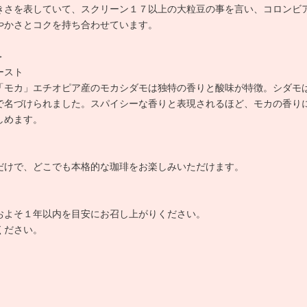
きさを表していて、スクリーン１７以上の大粒豆の事を言い、コロンビ
やかさとコクを持ち合わせています。
＞
ースト
「モカ」エチオピア産のモカシダモは独特の香りと酸味が特徴。シダモ
で名づけられました。スパイシーな香りと表現されるほど、モカの香り
しめます。
だけで、どこでも本格的な珈琲をお楽しみいただけます。
およそ１年以内を目安にお召し上がりください。
ください。