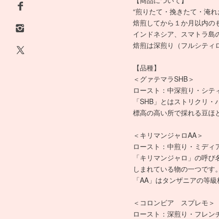
【商品について】
“煎りたて・挽きたて・淹れ
焙煎してから１か月以内の
インドネシア、スマトラ島
焙煎は深煎り（フルシティ
【品種】
＜グァテマラSHB＞
ロースト：中深煎り・シテ
「SHB」とはストリクリ・
標高の高い所で採れる豆ほ
＜キリマンジャロAA＞
ロースト：中煎り・ミディ
「キリマンジャロ」の呼び
しまれている物の一つです
「AA」はタンザニアの等
＜コロンビア スプレモ＞
ロースト：深煎り・フレン