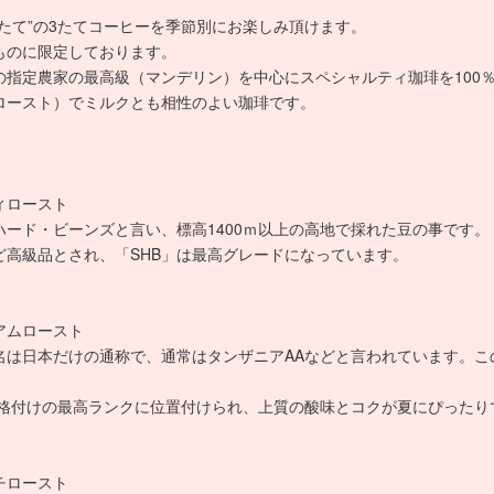
たて”の3たてコーヒーを季節別にお楽しみ頂けます。
ものに限定しております。
の指定農家の最高級（マンデリン）を中心にスペシャルティ珈琲を100
ロースト）でミルクとも相性のよい珈琲です。
ィロースト
ハード・ビーンズと言い、標高1400ｍ以上の高地で採れた豆の事です。
ど高級品とされ、「SHB」は最高グレードになっています。
アムロースト
名は日本だけの通称で、通常はタンザニアAAなどと言われています。こ
。
級格付けの最高ランクに位置付けられ、上質の酸味とコクが夏にぴったり
チロースト