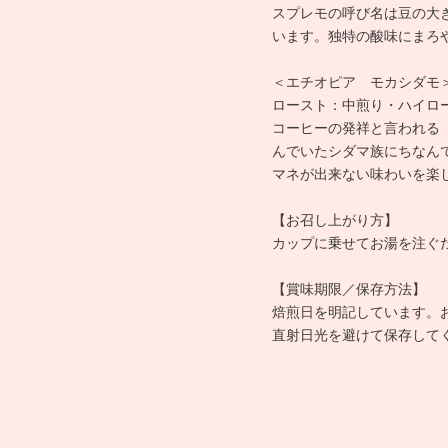
スプレモの呼び名は豆の大
います。独特の酸味にまろ
＜エチオピア モカシダモ
ロースト：中煎り・ハイロ
コーヒーの発祥と言われる
んでいたシダマ族にちなん
マネが出来ない味わいを楽
【お召し上がり方】
カップに乗せてお湯を注ぐ
【賞味期限／保存方法】
焙煎日を明記しています。
直射日光を避けて保存して